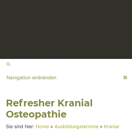
script type="text/javascript">
window.addEventListener('load', function () { if
(document.location.href.indexOf('infomaterial-anfordern')
!= -1) { jQuery('.ngform').submit(function () { gtag('event',
'conversion', { send_to: 'AW-
880208041/zKwcCLuhwa4DEKnR26MD', }); }); } if
(document.location.href.indexOf('online-anmelden') != -1) {
jQuery('.ngform').submit(function () { gtag('event',
'conversion', { send_to: 'AW-
880208041/2al_CL6hwa4DEKnR26MD', }); }); } });
Navigation einblenden
Refresher Kranial
Osteopathie
Sie sind hier:
Home
»
Ausbildungstermine
»
Kranial