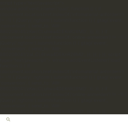
script type="text/javascript">
window.addEventListener('load', function () { if
(document.location.href.indexOf('infomaterial-anfordern')
!= -1) { jQuery('.ngform').submit(function () { gtag('event',
'conversion', { send_to: 'AW-
880208041/zKwcCLuhwa4DEKnR26MD', }); }); } if
(document.location.href.indexOf('online-anmelden') != -1) {
jQuery('.ngform').submit(function () { gtag('event',
'conversion', { send_to: 'AW-
880208041/2al_CL6hwa4DEKnR26MD', }); }); } });
script
type="text/javascript"> window.addEventListener('load',
function () { if
(document.location.href.indexOf('infomaterial-anfordern')
!= -1) { jQuery('.ngform').submit(function () { gtag('event',
'conversion', { send_to: 'AW-
880208041/zKwcCLuhwa4DEKnR26MD', }); }); } if
(document.location.href.indexOf('online-anmelden') != -1) {
jQuery('.ngform').submit(function () { gtag('event',
'conversion', { send_to: 'AW-
880208041/2al_CL6hwa4DEKnR26MD', }); }); } });