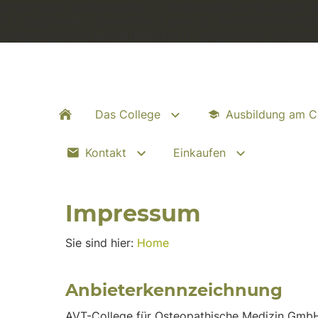
script type="text/javascript"> window.addEventListener('load
() { gtag('event', 'conversion', { send_to: 'AW-880208041/
jQuery('.ngform').submit(function () { gtag('event', 'conve
Das College
Ausbildung am C
Kontakt
Einkaufen
Impressum
Sie sind hier:
Home
Anbieterkennzeichnung
AVT-College für Osteopathische Medizin Gmb