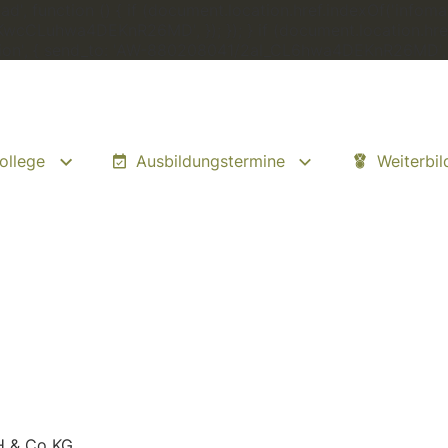
', function () { if (document.location.href.indexOf('infomat
zKwcCLuhwa4DEKnR26MD', }); }); } if (document.location.href
rsion', { send_to: 'AW-880208041/2al_CL6hwa4DEKnR26MD', });
ollege
Ausbildungstermine
Weiterbi
H & Co KG