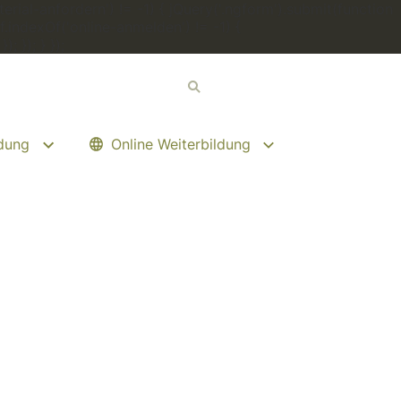
erial-anfordern') != -1) { jQuery('.ngform').submit(function
.indexOf('online-anmelden') != -1) {
 }); } });
ldung
Online Weiterbildung