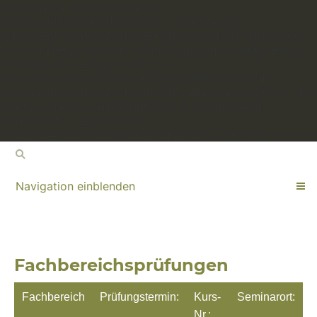
script type="text/javascript">
window.addEventListener('load', function () { if
(document.location.href.indexOf('infomaterial-anfordern')
!= -1) { jQuery('.ngform').submit(function () { gtag('event',
'conversion', { send_to: 'AW-
880208041/zKwcCLuhwa4DEKnR26MD', }); }); } if
(document.location.href.indexOf('online-anmelden') != -1) {
jQuery('.ngform').submit(function () { gtag('event',
'conversion', { send_to: 'AW-
880208041/2al_CL6hwa4DEKnR26MD', }); }); } });
Navigation einblenden
Fachbereichsprüfungen
Fachbereich
Prüfungstermin:
Kurs-
Seminarort:
Nr.: