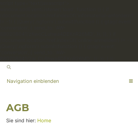
script type="text/javascript">
window.addEventListener('load', function () { if
(document.location.href.indexOf('infomaterial-anfordern')
!= -1) { jQuery('.ngform').submit(function () { gtag('event',
'conversion', { send_to: 'AW-
880208041/zKwcCLuhwa4DEKnR26MD', }); }); } if
(document.location.href.indexOf('online-anmelden') != -1) {
jQuery('.ngform').submit(function () { gtag('event',
'conversion', { send_to: 'AW-
880208041/2al_CL6hwa4DEKnR26MD', }); }); } });
Navigation einblenden
AGB
Sie sind hier:
Home