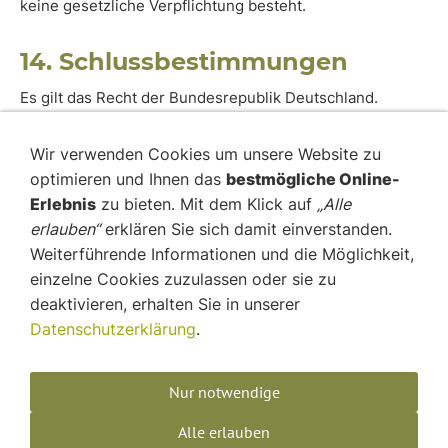
keine gesetzliche Verpflichtung besteht.
14. Schlussbestimmungen
Es gilt das Recht der Bundesrepublik Deutschland.
Sollten einzelne Bestimmungen dieser AGB unwirksam
Wir verwenden Cookies um unsere Website zu
sein oder werden, bleibt die Wirksamkeit der übrigen
optimieren und Ihnen das
bestmögliche Online-
Bestimmungen unberührt.
Erlebnis
zu bieten. Mit dem Klick auf
„Alle
erlauben“
erklären Sie sich damit einverstanden.
Weiterführende Informationen und die Möglichkeit,
einzelne Cookies zuzulassen oder sie zu
deaktivieren, erhalten Sie in unserer
Datenschutzerklärung
.
AGB
Widerrufsbelehrung
Nur notwendige
Datenschutz
Alle erlauben
Impressum