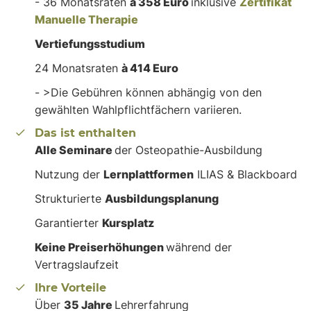
- 36 Monatsraten
à 358 Euro
inklusive
Zertifikat
Manuelle Therapie
Vertiefungsstudium
24 Monatsraten
à 414 Euro
- >Die Gebühren können abhängig von den
gewählten Wahlpflichtfächern variieren.
Das ist enthalten
Alle Seminare
der Osteopathie-Ausbildung
Nutzung der
Lernplattformen
ILIAS & Blackboard
Strukturierte
Ausbildungsplanung
Garantierter
Kursplatz
Keine Preiserhöhungen
während der
Vertragslaufzeit
Ihre Vorteile
Über
35 Jahre
Lehrerfahrung