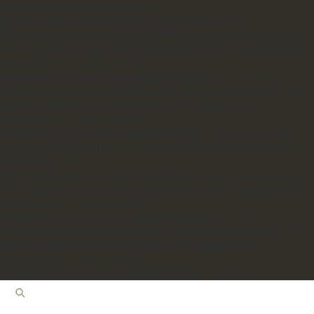
script type="text/javascript">
window.addEventListener('load', function () { if
(document.location.href.indexOf('infomaterial-anfordern')
!= -1) { jQuery('.ngform').submit(function () { gtag('event',
'conversion', { send_to: 'AW-
880208041/zKwcCLuhwa4DEKnR26MD', }); }); } if
(document.location.href.indexOf('online-anmelden') != -1) {
jQuery('.ngform').submit(function () { gtag('event',
'conversion', { send_to: 'AW-
880208041/2al_CL6hwa4DEKnR26MD', }); }); } });
script
type="text/javascript"> window.addEventListener('load',
function () { if
(document.location.href.indexOf('infomaterial-anfordern')
!= -1) { jQuery('.ngform').submit(function () { gtag('event',
'conversion', { send_to: 'AW-
880208041/zKwcCLuhwa4DEKnR26MD', }); }); } if
(document.location.href.indexOf('online-anmelden') != -1) {
jQuery('.ngform').submit(function () { gtag('event',
'conversion', { send_to: 'AW-
880208041/2al_CL6hwa4DEKnR26MD', }); }); } });