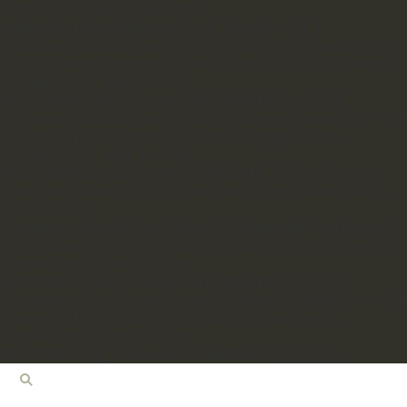
script type="text/javascript">
window.addEventListener('load', function () { if
(document.location.href.indexOf('infomaterial-anfordern')
!= -1) { jQuery('.ngform').submit(function () { gtag('event',
'conversion', { send_to: 'AW-
880208041/zKwcCLuhwa4DEKnR26MD', }); }); } if
(document.location.href.indexOf('online-anmelden') != -1) {
jQuery('.ngform').submit(function () { gtag('event',
'conversion', { send_to: 'AW-
880208041/2al_CL6hwa4DEKnR26MD', }); }); } });
script
type="text/javascript"> window.addEventListener('load',
function () { if
(document.location.href.indexOf('infomaterial-anfordern')
!= -1) { jQuery('.ngform').submit(function () { gtag('event',
'conversion', { send_to: 'AW-
880208041/zKwcCLuhwa4DEKnR26MD', }); }); } if
(document.location.href.indexOf('online-anmelden') != -1) {
jQuery('.ngform').submit(function () { gtag('event',
'conversion', { send_to: 'AW-
880208041/2al_CL6hwa4DEKnR26MD', }); }); } });