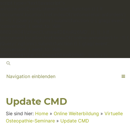
script type="text/javascript">
window.addEventListener('load', function () { if
(document.location.href.indexOf('infomaterial-anfordern')
!= -1) { jQuery('.ngform').submit(function () { gtag('event',
'conversion', { send_to: 'AW-
880208041/zKwcCLuhwa4DEKnR26MD', }); }); } if
(document.location.href.indexOf('online-anmelden') != -1) {
jQuery('.ngform').submit(function () { gtag('event',
'conversion', { send_to: 'AW-
880208041/2al_CL6hwa4DEKnR26MD', }); }); } });
Navigation einblenden
Update CMD
Sie sind hier:
Home
»
Online Weiterbildung
»
Virtuelle
Osteopathie-Seminare
»
Update CMD