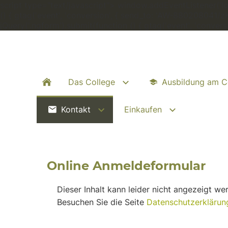
script type="text/javascript"> window.addEventListener('load
() { gtag('event', 'conversion', { send_to: 'AW-880208041/
jQuery('.ngform').submit(function () { gtag('event', 'conve
Das College
Ausbildung am C
Kontakt
Einkaufen
Online Anmeldeformular
Dieser Inhalt kann leider nicht angezeigt w
Besuchen Sie die Seite
Datenschutzerklärun