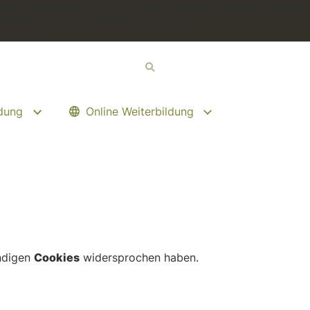
erial-anfordern') != -1) { jQuery('.ngform').submit(function
.indexOf('online-anmelden') != -1) {
 }); } });
ldung
Online Weiterbildung
endigen
Cookies
widersprochen haben.