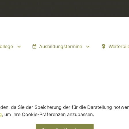
', function () { if (document.location.href.indexOf('infomat
zKwcCLuhwa4DEKnR26MD', }); }); } if (document.location.href
rsion', { send_to: 'AW-880208041/2al_CL6hwa4DEKnR26MD', });
ollege
Ausbildungstermine
Weiterbi
erden, da Sie der Speicherung der für die Darstellung notw
g
, um Ihre Cookie-Präferenzen anzupassen
.