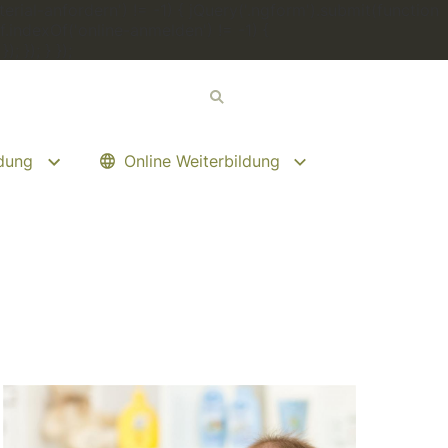
erial-anfordern') != -1) { jQuery('.ngform').submit(function
.indexOf('online-anmelden') != -1) {
 }); } });
ldung
Online Weiterbildung