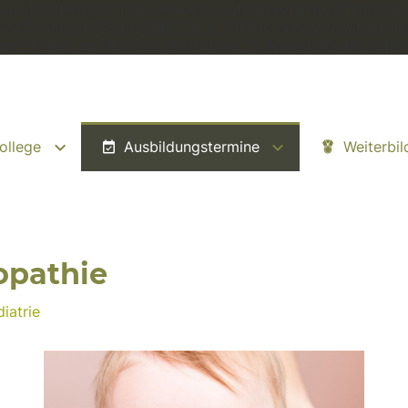
', function () { if (document.location.href.indexOf('infomat
zKwcCLuhwa4DEKnR26MD', }); }); } if (document.location.href
rsion', { send_to: 'AW-880208041/2al_CL6hwa4DEKnR26MD', });
ollege
Ausbildungstermine
Weiterbi
opathie
iatrie