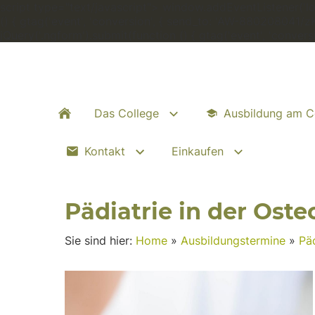
script type="text/javascript"> window.addEventListener('load
() { gtag('event', 'conversion', { send_to: 'AW-880208041/
jQuery('.ngform').submit(function () { gtag('event', 'conve
Das College
Ausbildung am C
Kontakt
Einkaufen
Pädiatrie in der Oste
Sie sind hier:
Home
»
Ausbildungstermine
»
Päd