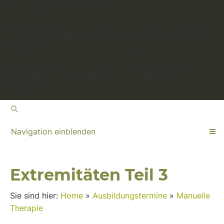
script type="text/javascript">
window.addEventListener('load', function () { if
(document.location.href.indexOf('infomaterial-anfordern')
!= -1) { jQuery('.ngform').submit(function () { gtag('event',
'conversion', { send_to: 'AW-
880208041/zKwcCLuhwa4DEKnR26MD', }); }); } if
(document.location.href.indexOf('online-anmelden') != -1) {
jQuery('.ngform').submit(function () { gtag('event',
'conversion', { send_to: 'AW-
880208041/2al_CL6hwa4DEKnR26MD', }); }); } });
Navigation einblenden
Extremitäten Teil 3
Sie sind hier:
Home
»
Ausbildungstermine
»
Manuelle
Therapie