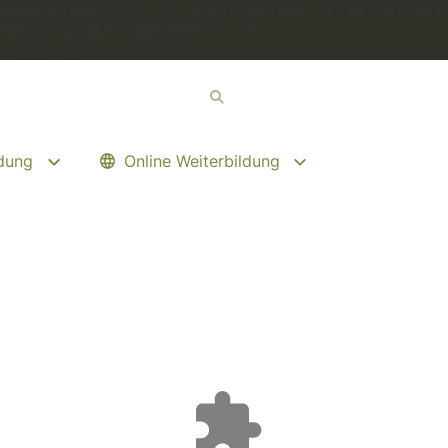
erial-anfordern') != -1) { jQuery('.ngform').submit(function
.indexOf('online-anmelden') != -1) {
 }); } });
ldung
Online Weiterbildung