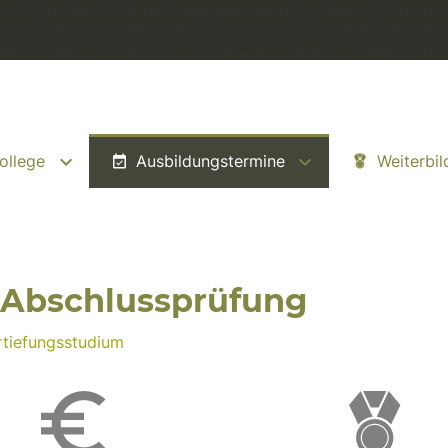
', function () { if (document.location.href.indexOf('infomat
zKwcCLuhwa4DEKnR26MD', }); }); } if (document.location.href
rsion', { send_to: 'AW-880208041/2al_CL6hwa4DEKnR26MD', });
ollege
Ausbildungstermine
Weiterbi
e Abschlussprüfung
rtiefungsstudium