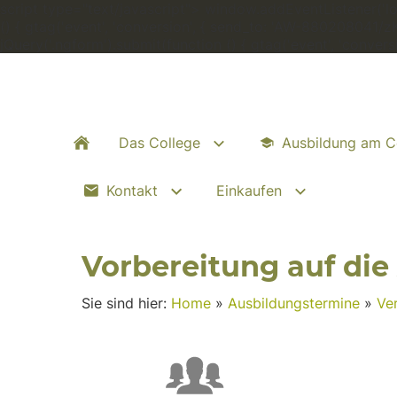
script type="text/javascript"> window.addEventListener('load
() { gtag('event', 'conversion', { send_to: 'AW-880208041/
jQuery('.ngform').submit(function () { gtag('event', 'conve
Das College
Ausbildung am C
Kontakt
Einkaufen
Vorbereitung auf di
Sie sind hier:
Home
»
Ausbildungstermine
»
Ve