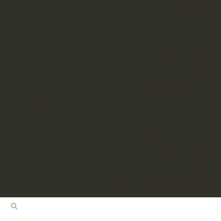
script type="text/javascript">
window.addEventListener('load', function () { if
(document.location.href.indexOf('infomaterial-anfordern')
!= -1) { jQuery('.ngform').submit(function () { gtag('event',
'conversion', { send_to: 'AW-
880208041/zKwcCLuhwa4DEKnR26MD', }); }); } if
(document.location.href.indexOf('online-anmelden') != -1) {
jQuery('.ngform').submit(function () { gtag('event',
'conversion', { send_to: 'AW-
880208041/2al_CL6hwa4DEKnR26MD', }); }); } });
script
type="text/javascript"> window.addEventListener('load',
function () { if
(document.location.href.indexOf('infomaterial-anfordern')
!= -1) { jQuery('.ngform').submit(function () { gtag('event',
'conversion', { send_to: 'AW-
880208041/zKwcCLuhwa4DEKnR26MD', }); }); } if
(document.location.href.indexOf('online-anmelden') != -1) {
jQuery('.ngform').submit(function () { gtag('event',
'conversion', { send_to: 'AW-
880208041/2al_CL6hwa4DEKnR26MD', }); }); } });