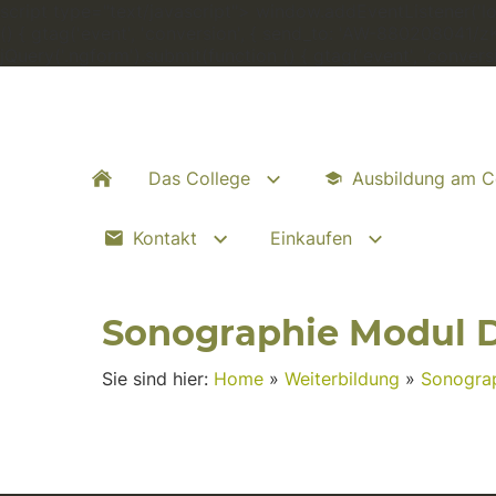
script type="text/javascript"> window.addEventListener('load
() { gtag('event', 'conversion', { send_to: 'AW-880208041/
jQuery('.ngform').submit(function () { gtag('event', 'conve
Das College
Ausbildung am C
Kontakt
Einkaufen
Sonographie Modul 
Sie sind hier:
Home
»
Weiterbildung
»
Sonogra