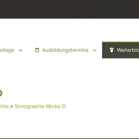
', function () { if (document.location.href.indexOf('infomat
zKwcCLuhwa4DEKnR26MD', }); }); } if (document.location.href
rsion', { send_to: 'AW-880208041/2al_CL6hwa4DEKnR26MD', });
ollege
Ausbildungstermine
Weiterbi
D
phie
»
Sonographie Modul D