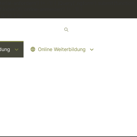
erial-anfordern') != -1) { jQuery('.ngform').submit(function
.indexOf('online-anmelden') != -1) {
 }); } });
ldung
Online Weiterbildung